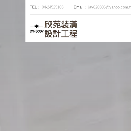
TEL：
04-24525103
Email：
jay020306@yahoo.com.